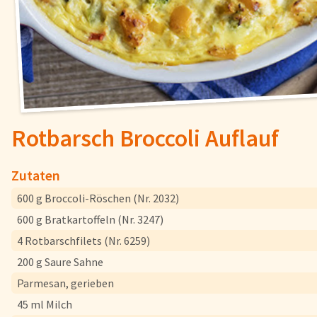
Fisch
Pizzen und
Snacks
Pfannenger
Schnelle Mahlzeiten
Torten und
Rotbarsch Broccoli Auflauf
Brot und Brötchen
Zutaten
600 g Broccoli-Röschen (Nr. 2032)
Über uns
600 g Bratkartoffeln (Nr. 3247)
Qualität
4 Rotbarschfilets (Nr. 6259)
Presse & News
200 g Saure Sahne
Rezepte
Parmesan, gerieben
45 ml Milch
Nährwerte & Allergene