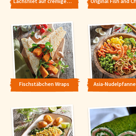
Lachsfilet auf cremigem Erbsen-Risotto
Fischstäbchen Wraps
Asia-Nudelpfanne