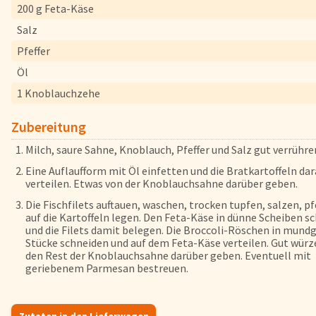
200 g Feta-Käse
Herkunftsländer
Salz
Lieferwagen
Pfeffer
Login
Öl
1 Knoblauchzehe
Startseite
Genussflyer
Zubereitung
Kontakt
Milch, saure Sahne, Knoblauch, Pfeffer und Salz gut verrühre
Impressum
Eine Auflaufform mit Öl einfetten und die Bratkartoffeln dar
AGB & Datenschutz
verteilen. Etwas von der Knoblauchsahne darüber geben.
Registrieren
Die Fischfilets auftauen, waschen, trocken tupfen, salzen, pf
auf die Kartoffeln legen. Den Feta-Käse in dünne Scheiben s
und die Filets damit belegen. Die Broccoli-Röschen in mund
Stücke schneiden und auf dem Feta-Käse verteilen. Gut würz
den Rest der Knoblauchsahne darüber geben. Eventuell mit
geriebenem Parmesan bestreuen.