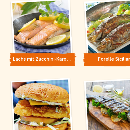
'Alle akzeptieren' stimmen Sie der Verwendung zu. Über den But
'Konfigurieren' können Sie auswählen, welche Cookies Sie zulas
wollen. Weitere Informationen erhalten Sie in unserer
Datenschutzerklärung
.
Konfigurieren
Alle Akzepti
Lachs mit Zucchini-Karotte-Gemüse
Forelle Sicilia