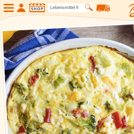
SHOP
Neue Produkte
Angebote
Eiskrem
Früchte
Gemüse
Suppen und
Kartoffelspezialitäten
Gewürze un
Geflügel
Fleisch