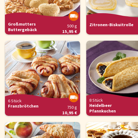
Großmutters
Zitronen-Biskuitrolle
500 g
Buttergebäck
15,95 €
8 Stück
6 Stück
Heidelbeer
Franzbrötchen
750 g
Pfannkuchen
10,95 €