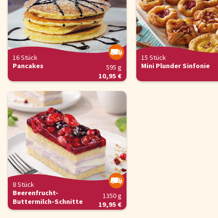
16 Stück
15 Stück
Pancakes
Mini Plunder Sinfonie
595 g
10,95 €
8 Stück
Beerenfrucht-
1350 g
Buttermilch-Schnitte
19,95 €