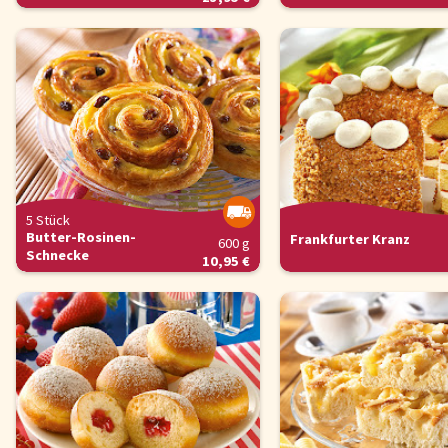
5 Stück
Butter-Rosinen-
Frankfurter Kranz
600 g
Schnecke
10,95 €
Cookie-Hinweis
Um unsere Webseiten für Sie optimal zu gestalten und fortlaufe
verbessern, sowie zur Geschwindigkeitsoptimierung und für un
Chat-Funktion verwenden wir Cookies. Durch Bestätigen des But