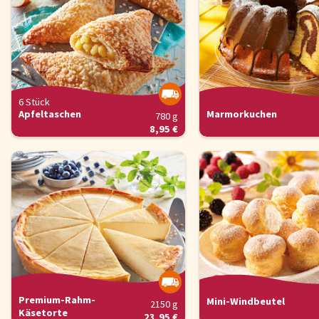
6 Stück
Apfeltaschen
Marmorkuchen
780 g
8,95 €
Premium-Rahm-
Mini-Windbeutel
2150 g
Käsetorte
23,95 €