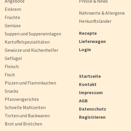
Angebote
Presse & News
Liebe zubereitet werden.
Eiskrem
Nährwerte & Allergene
Großmutters Butterkuchen
Früchte
Herkunftsländer
Auf unseren Butterkuchen sind wir wirklich stolz, denn er schm
Gemüse
lecker wie von Oma selbst gebacken. Der kleine Betrieb, in dem
Leckerei gebacken wird, achtet auf die hohe Qualität der Zutate
Rezepte
Suppen und Suppeneinlagen
diese Rezeptur wird nur gute Butter verwendet. All unsere
Lieferwagen
Kartoffelspezialitäten
Konditormeister und Bäcker bereiten für Sie die feinsten Krea
Login
Gewürze und Küchenhelfer
Sahnetorten über fruchtige Tartes Quarkbällchen bis hin zu kn
Croissants zu - nach allen Regeln der Backkunst und mit hochw
Geflügel
natürlichen und wenn möglich regionalen Zutaten. Verführerisc
Fleisch
und locker.
Fisch
Startseite
Pizzen und Flammkuchen
Kontakt
Snacks
Impressum
Pfannengerichte
AGB
Schnelle Mahlzeiten
Datenschutz
Torten und Backwaren
Registrieren
Brot und Brötchen