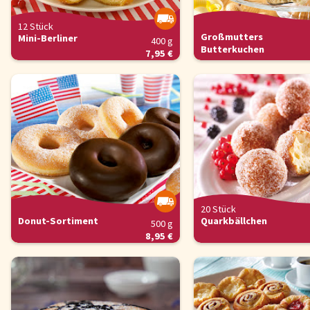
'Alle akzeptieren' stimmen Sie der Verwendung zu. Über den But
'Konfigurieren' können Sie auswählen, welche Cookies Sie zulas
12 Stück
wollen. Weitere Informationen erhalten Sie in unserer
Großmutters
Mini-Berliner
400 g
Datenschutzerklärung
.
Butterkuchen
7,95 €
Konfigurieren
Alle Akzepti
20 Stück
Donut-Sortiment
Quarkbällchen
500 g
8,95 €