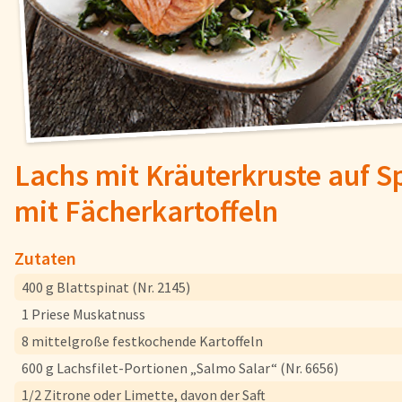
Fisch
Pizzen und
Snacks
Pfannenger
Schnelle Mahlzeiten
Torten und
Lachs mit Kräuterkruste auf S
mit Fächerkartoffeln
Brot und Brötchen
Zutaten
Über uns
400 g Blattspinat (Nr. 2145)
Qualität
1 Priese Muskatnuss
Presse & News
8 mittelgroße festkochende Kartoffeln
Rezepte
600 g Lachsfilet-Portionen „Salmo Salar“ (Nr. 6656)
Nährwerte & Allergene
1/2 Zitrone oder Limette, davon der Saft