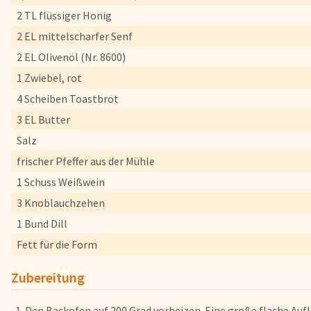
Herkunftsländer
2 TL flüssiger Honig
Lieferwagen
2 EL mittelscharfer Senf
Login
2 EL Olivenöl (Nr. 8600)
1 Zwiebel, rot
Startseite
4 Scheiben Toastbrot
Genussflyer
3 EL Butter
Kontakt
Salz
Impressum
frischer Pfeffer aus der Mühle
AGB & Datenschutz
1 Schuss Weißwein
Registrieren
3 Knoblauchzehen
1 Bund Dill
Fett für die Form
Zubereitung
Den Backofen auf 200 Grad vorheizen. Eine große flache Auf