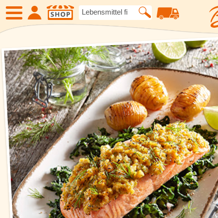
SHOP
Neue Produkte
Angebote
Eiskrem
Früchte
Gemüse
Suppen und
Kartoffelspezialitäten
Gewürze un
Geflügel
Fleisch