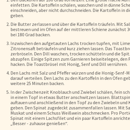
einfetten. Die Kartoffeln schälen, waschen und in dünne Sch
einschneiden, aber nicht durchschneiden. Die Kartoffeln in d
geben.
Die Butter zerlassen und über die Kartoffeln träufeln. Mit Sa
bestreuen und im Ofen auf der mittleren Schiene zunächst 
bei 180 Grad backen.
Inzwischen den aufgetauten Lachs trocken tupfen, mit Lime
Zitronensaft beträufeln und kurz ziehen lassen. Das Toastbr
zerbröseln. Den Dill waschen, trocken schütteln und die Spi
abzupfen. Einige Spitzen zum Garnieren beiseitelegen, den 
hacken. Die Toastbrösel mit Honig, Senf und Dill verrühren.
Den Lachs mit Salz und Pfeffer würzen und die Honig-Senf-
darauf verteilen. Den Lachs zu den Kartoffeln in den Ofen g
weitere 25 Minuten backen.
In der Zwischenzeit Knoblauch und Zwiebel schälen, fein sc
in einem Topf in etwas Butter anschwitzen lassen. Blattspi
auftauen und anschließend in den Topf zu den Zwiebeln und
geben. Den Spinat zugedeckt zusammenfallen lassen. Mit Sal
Muskat und einem Schuss Weißwein abschmecken. Pro Port
Spinat mit einem Lachsfilet und ein paar Kartoffeln anricht
„Besser - zuhause genießen“.