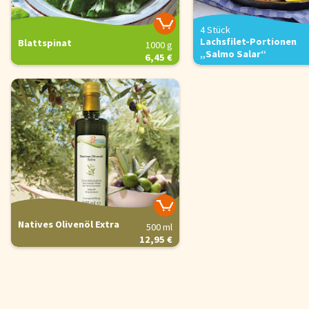
4 Stück
Lachsfilet-Portionen
Blattspinat
1000 g
„Salmo Salar“
6,45 €
Natives Olivenöl Extra
500 ml
12,95 €