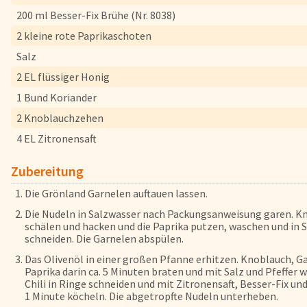
Herkunftsländer
200 ml Besser-Fix Brühe (Nr. 8038)
Lieferwagen
2 kleine rote Paprikaschoten
Login
Salz
2 EL flüssiger Honig
Startseite
1 Bund Koriander
Genussflyer
2 Knoblauchzehen
Kontakt
4 EL Zitronensaft
Impressum
Zubereitung
AGB & Datenschutz
Die Grönland Garnelen auftauen lassen.
Registrieren
Die Nudeln in Salz­wasser nach Packungsanweisung garen. K
schälen und hacken und die Paprika putzen, waschen und in S
schneiden. Die Garnelen abspülen.
Das Olivenöl in einer großen Pfanne erhitzen. Knoblauch, G
Paprika darin ca. 5 Minuten braten und mit Salz und Pfeffer 
Chili in Ringe schneiden und mit Zi­tronensaft, Besser-Fix un
1 Minute köcheln. Die abgetropfte Nudeln unterheben.