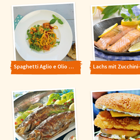
Spaghetti Aglio e Olio mit Garnelen
Cookie-Hinweis
Um unsere Webseiten für Sie optimal zu gestalten und fortlaufe
verbessern, sowie zur Geschwindigkeitsoptimierung und für un
Chat-Funktion verwenden wir Cookies. Durch Bestätigen des But
'Alle akzeptieren' stimmen Sie der Verwendung zu. Über den But
'Konfigurieren' können Sie auswählen, welche Cookies Sie zulas
wollen. Weitere Informationen erhalten Sie in unserer
Datenschutzerklärung
.