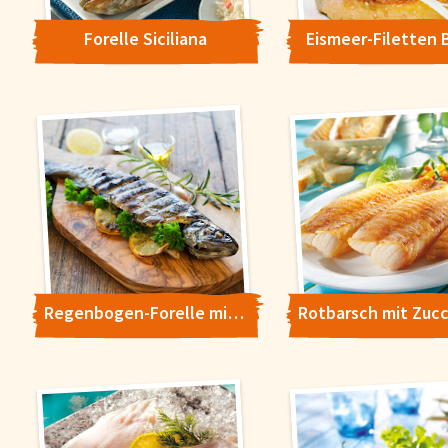
Konfigurieren
Alle Akzepti
Forelle Siciliana
Eismeer-Filetten 
Regenbogen-Forelle mit Kräuter Limetten Marinade