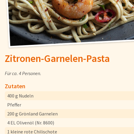
Fisch
Pizzen und
Snacks
Pfannenger
Schnelle Mahlzeiten
Torten und
Zitronen-Garnelen-Pasta
Brot und Brötchen
Für ca. 4 Personen.
Zutaten
Über uns
400 g Nudeln
Qualität
Pfeffer
Presse & News
200 g Grönland Garnelen
Rezepte
4 EL Olivenöl (Nr. 8600)
Nährwerte & Allergene
1 kleine rote Chilischote