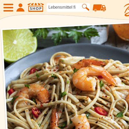
SHOP
Neue Produkte
Angebote
Eiskrem
Früchte
Gemüse
Suppen und
Kartoffelspezialitäten
Gewürze un
Geflügel
Fleisch