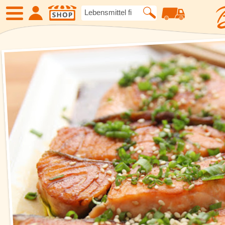
SHOP
Neue Produkte
Angebote
Eiskrem
Früchte
Gemüse
Suppen und
Kartoffelspezialitäten
Gewürze un
Geflügel
Fleisch