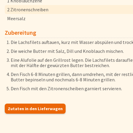
1 Knoblauchzehe
Herkunftsländer
2 Zitronenschreiben
Lieferwagen
Meersalz
Login
Zubereitung
Startseite
Die Lachsfilets auftauen, kurz mit Wasser abspülen und tro
Genussflyer
Die weiche Butter mit Salz, Dill und Knoblauch mischen.
Kontakt
Eine Alufolie auf den Grillrost legen. Die Lachsfilets darauf
mit der Hälfte der gewürzten Butter bestreichen.
Impressum
Den Fisch 6-8 Minuten grillen, dann umdrehen, mit der restl
AGB & Datenschutz
Butter bepinseln und nochmals 6-8 Minuten grillen.
Registrieren
Den Fisch mit den Zitronenscheiben garniert servieren.
Zutaten in den Lieferwagen