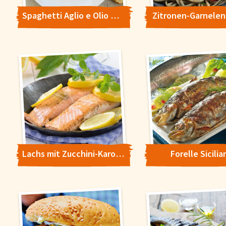
Spaghetti Aglio e Olio mit Garnelen
Zitronen-Garnelen
Cookie-Hinweis
Um unsere Webseiten für Sie optimal zu gestalten und fortlaufe
verbessern, sowie zur Geschwindigkeitsoptimierung und für un
Chat-Funktion verwenden wir Cookies. Durch Bestätigen des But
'Alle akzeptieren' stimmen Sie der Verwendung zu. Über den But
'Konfigurieren' können Sie auswählen, welche Cookies Sie zulas
wollen. Weitere Informationen erhalten Sie in unserer
Lachs mit Zucchini-Karotte-Gemüse
Forelle Sicilia
Datenschutzerklärung
.
Konfigurieren
Alle Akzepti