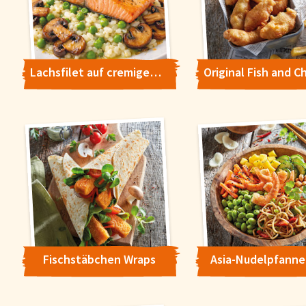
Lachsfilet auf cremigem Erbsen-Risotto
Fischstäbchen Wraps
Asia-Nudelpfanne