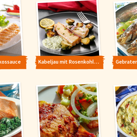
okossauce
Kabeljau mit Rosenkohl und Kräuterbutter