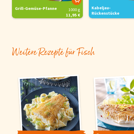
Kabeljau-
Grill-Gemüse-Pfanne
1000 g
Rückenstücke
11,95 €
Weitere Rezepte für Fisch
Cookie-Hinwe
Um unsere Webseiten für 
für unsere Chat-Funktion 
Verwendung zu. Über den 
Informationen erhalten Si