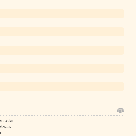
Schnelle Mahlzeiten
Startseite
Genussflyer
Kontakt
Impressum
AGB & Datenschutz
Registrieren
uen oder
 etwas
nd