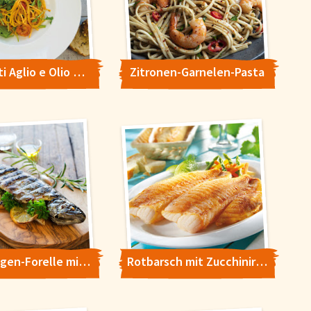
Spaghetti Aglio e Olio mit Garnelen
Zitronen-Garnelen-Pasta
Regenbogen-Forelle mit Kräuter Limetten Marinade
Rotbarsch mit Zucchiniragout