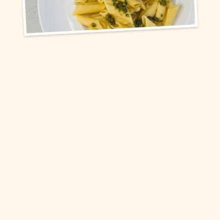
Snacks
Torten und Backwaren
Über uns
Qualität
Presse & News
Rezepte