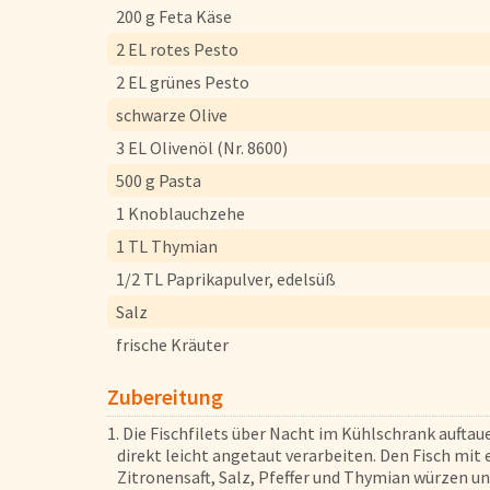
200 g Feta Käse
2 EL rotes Pesto
Pfannengerichte
2 EL grünes Pesto
schwarze Olive
Brot und Brötchen
3 EL Olivenöl (Nr. 8600)
500 g Pasta
1 Knoblauchzehe
Nährwerte & Allergene
1 TL Thymian
Herkunftsländer
1/2 TL Paprikapulver, edelsüß
Lieferwagen
Salz
Login
frische Kräuter
Zubereitung
1. Die Fischfilets über Nacht im Kühlschrank aufta
direkt leicht angetaut verarbeiten. Den Fisch mit
Zitronensaft, Salz, Pfeffer und Thymian würzen u