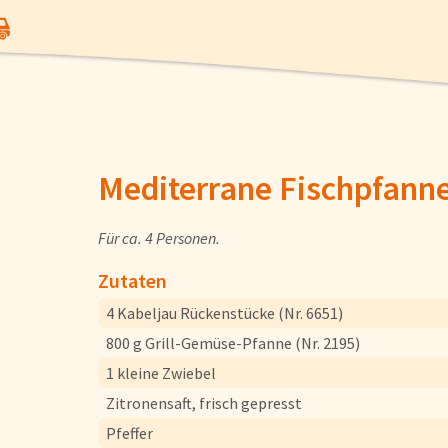
Mediterrane Fischpfanne
Für ca. 4 Personen.
Angebote
Zutaten
4 Kabeljau Rückenstücke (Nr. 6651)
Gemüse
800 g Grill-Gemüse-Pfanne (Nr. 2195)
1 kleine Zwiebel
Gewürze und Küchenhelfer
Zitronensaft, frisch gepresst
Pfeffer
Fisch