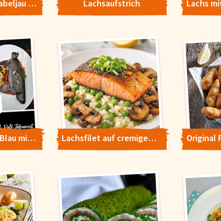
Überbackener Kabeljau mit Kartoffel-Gurken-Radieschen-Salat
Lachsaufstrich
Forelle X-treme Blau mit Kartoffelstampf-Pfirsich-Melba
Lachsfilet auf cremigem Erbsen-Risotto