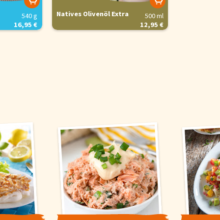
Natives Olivenöl Extra
540 g
500 ml
16,95 €
12,95 €
is
Sie optimal zu gestalten und fortlaufend zu verbessern, sowie zur Geschw
verwenden wir Cookies. Durch Bestätigen des Buttons 'Alle akzeptieren' st
Button 'Konfigurieren' können Sie auswählen, welche Cookies Sie zulassen
e in unserer
Datenschutzerklärung
.