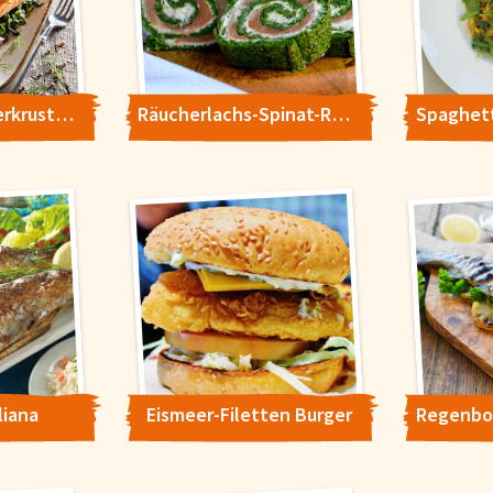
Lachs mit Kräuterkruste auf Spinat mit Fächerkartoffeln
Räucherlachs-Spinat-Röllchen
liana
Eismeer-Filetten Burger