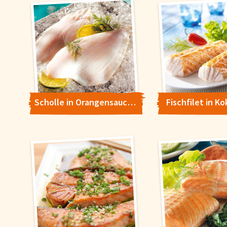
Scholle in Orangensauce mit Gurkensalat
Fischfilet in K