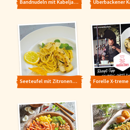
Bandnudeln mit Kabeljau und Fenchel
Konfigurieren
Seeteufel mit Zitronen-Pasta