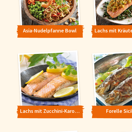
Asia-Nudelpfanne Bowl
Lachs mit Zucchini-Karotte-Gemüse
Forelle Sici