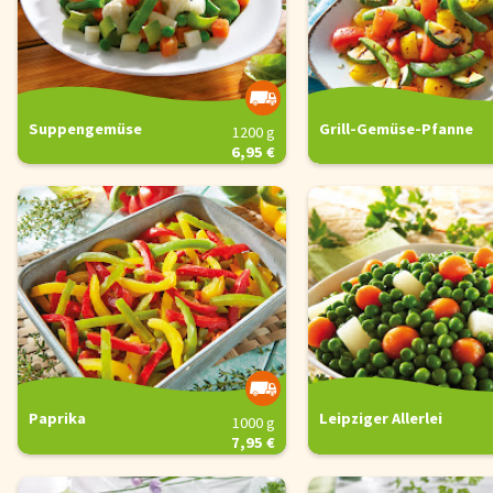
Suppengemüse
Grill-Gemüse-Pfanne
1200 g
6,95 €
Paprika
Leipziger Allerlei
1000 g
7,95 €