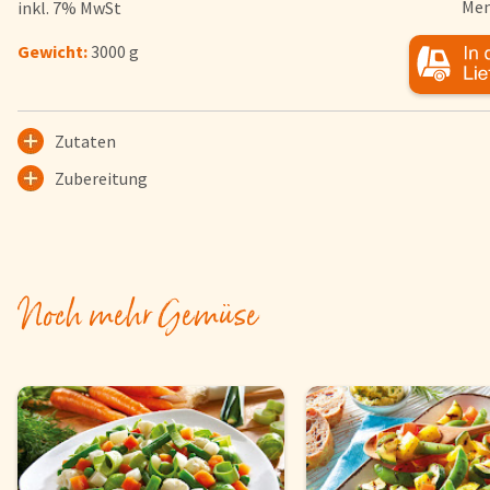
Men
inkl. 7% MwSt
Herkunftsländer
Gewicht:
3000 g
Lieferwagen
Login
Zutaten
Startseite
Zubereitung
Genussflyer
Kontakt
Impressum
AGB & Datenschutz
Noch mehr Gemüse
Registrieren