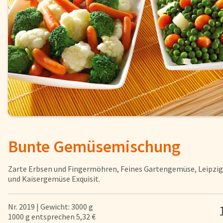
Fisch
Pizzen und
Snacks
Pfannenger
Schnelle Mahlzeiten
Torten und
Brot und Brötchen
Bunte Gemüsemischung
Über uns
Qualität
Zarte Erbsen und Fingermöhren, Feines Gartengemüse, Leipzige
Presse & News
und Kaisergemüse Exquisit.
Rezepte
Nr. 2019 | Gewicht: 3000 g
1000 g entsprechen 5,32 €
Nährwerte & Allergene